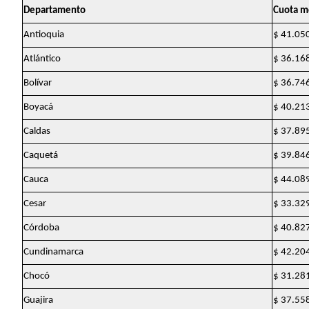
Departamento
Cuota m
Antioquia
$ 41.05
Atlántico
$ 36.16
Bolívar
$ 36.74
Boyacá
$ 40.21
Caldas
$ 37.89
Caquetá
$ 39.84
Cauca
$ 44.08
Cesar
$ 33.32
Córdoba
$ 40.82
Cundinamarca
$ 42.20
Chocó
$ 31.28
Guajira
$ 37.55