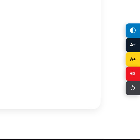
A−
io: anécdotas de
A+