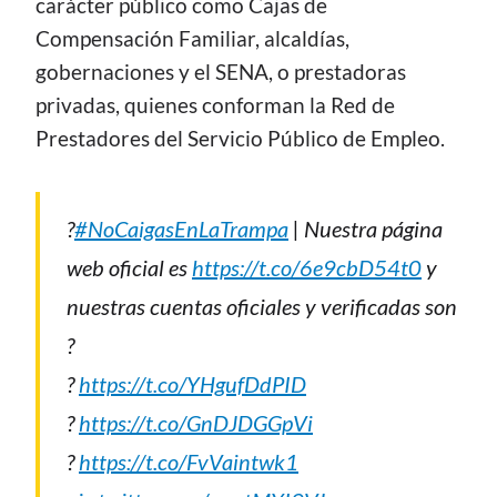
carácter público como Cajas de
Compensación Familiar, alcaldías,
gobernaciones y el SENA, o prestadoras
privadas, quienes conforman la Red de
Prestadores del Servicio Público de Empleo.
?
#NoCaigasEnLaTrampa
| Nuestra página
web oficial es
https://t.co/6e9cbD54t0
y
nuestras cuentas oficiales y verificadas son
?
?️
https://t.co/YHgufDdPID
?️
https://t.co/GnDJDGGpVi
?️
https://t.co/FvVaintwk1