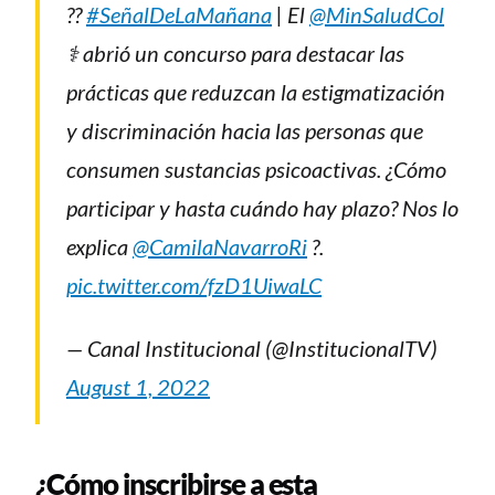
??
#SeñalDeLaMañana
| El
@MinSaludCol
⚕️ abrió un concurso para destacar las
prácticas que reduzcan la estigmatización
y discriminación hacia las personas que
consumen sustancias psicoactivas. ¿Cómo
participar y hasta cuándo hay plazo? Nos lo
explica
@CamilaNavarroRi
?.
pic.twitter.com/fzD1UiwaLC
— Canal Institucional (@InstitucionalTV)
August 1, 2022
¿Cómo inscribirse a esta