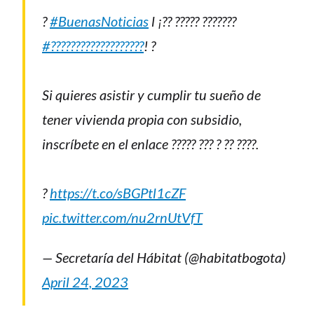
?
#BuenasNoticias
l ¡?? ????? ???????
#???????????????????
! ?
Si quieres asistir y cumplir tu sueño de
tener vivienda propia con subsidio,
inscríbete en el enlace ????? ??? ? ?? ????.
?
https://t.co/sBGPtl1cZF
pic.twitter.com/nu2rnUtVfT
— Secretaría del Hábitat (@habitatbogota)
April 24, 2023