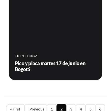
TE INTERESA
Pico y placa martes 17 de junio en
Bogotá
Paginación
« First
‹ Previous
1
2
3
4
5
6
Primera página
Página anterior