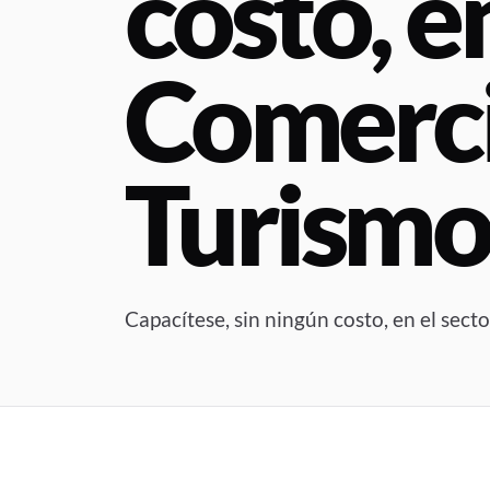
costo, e
Comercio
Turism
Capacítese, sin ningún costo, en el sect