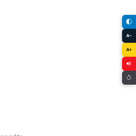
A−
A+