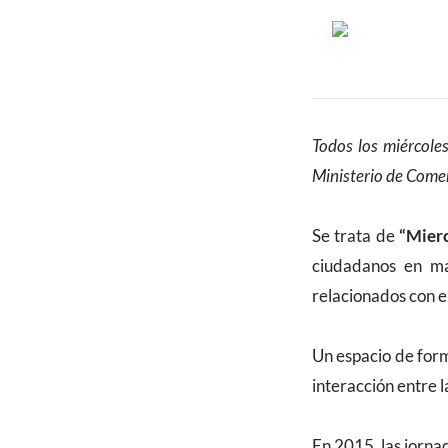
CONTENIDO
Todos los miércoles
Ministerio de Comerc
Se trata de
“Mierc
ciudadanos en mat
relacionados con e
Un espacio de for
interacción entre 
En 2015, las jorna