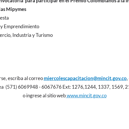
nvocatoria para participar en el Premio Colombianos a la 
 las Mipymes
uesta
 y Emprendimiento
rcio, Industria y Turismo
irse, escriba al correo
miercolescapacitacion@mincit.gov.co
,
ea (571) 6069948 - 6067676 Ext: 1276,1244, 1337, 1569, 
o ingrese al sitio web
www.mincit.gov.co