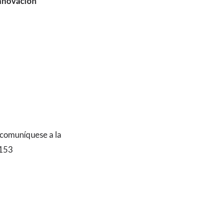
Innovación
 comuníquese a la
2153