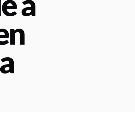
e a
en
ua