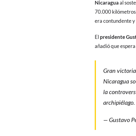
Nicaragua
al sost
70.000 kilómetros 
era contundente y f
El
presidente Gus
añadió que espera 
Gran victoria
Nicaragua sob
la controvers
archipiélago.
— Gustavo Pe