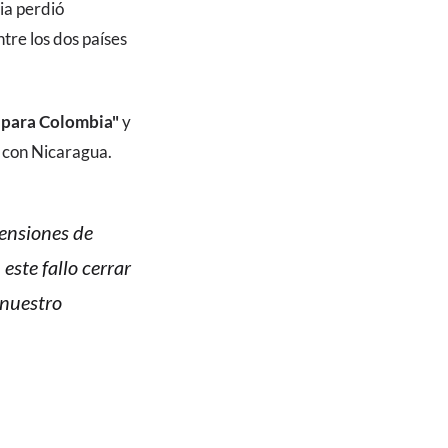
ia perdió
tre los dos países
a para Colombia"
y
s con Nicaragua.
tensiones de
ste fallo cerrar
 nuestro