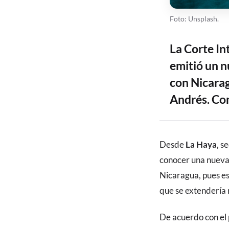
Foto: Unsplash.
La Corte In
emitió un n
con Nicarag
Andrés. Con
CONTENIDO
Desde
La Haya
, s
conocer una nueva 
Nicaragua, pues es
que se extendería 
De acuerdo con el 