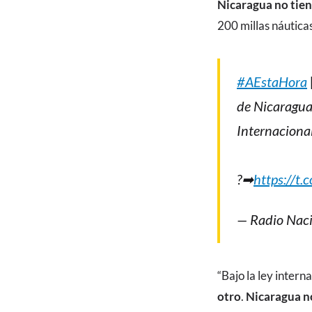
Nicaragua no tien
200 millas náutica
#AEstaHora
de Nicaragua 
Internacional
?➡
https://t
— Radio Nac
“Bajo la ley interna
otro
.
Nicaragua no