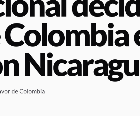
ional decid
e Colombia 
con Nicarag
favor de Colombia