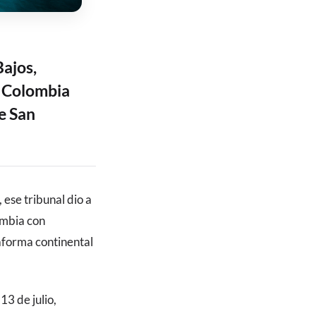
Bajos,
ne Colombia
de San
, ese tribunal dio a
ombia con
aforma continental
3 de julio,