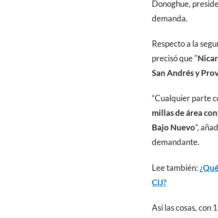
Donoghue, presiden
demanda.
Respecto a la segu
precisó que "
Nicar
San Andrés y Pro
“Cualquier parte 
millas de área co
Bajo Nuevo
”, aña
demandante.
Lee también:
¿Qué 
CIJ?
Así las cosas, con 