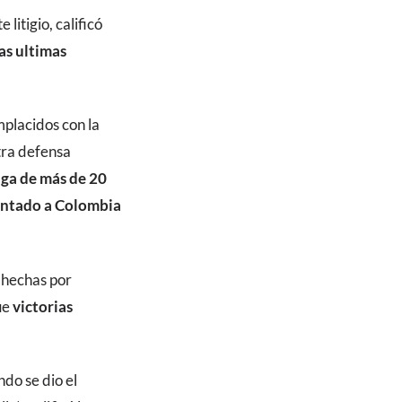
itigio, calificó
las ultimas
placidos con la
tra defensa
saga de más de 20
entado a Colombia
s hechas por
ue
victorias
ndo se dio el