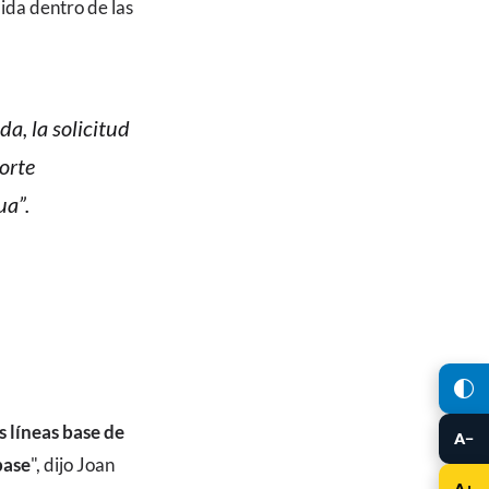
dida dentro de las
a, la solicitud
orte
ua”.
 líneas base de
A−
base
", dijo Joan
A+