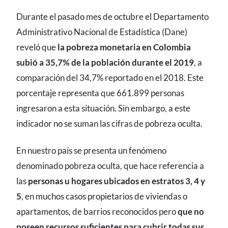
CONTENIDO
Durante el pasado mes de octubre el Departamento
Administrativo Nacional de Estadística (
Dane)
reveló que
la pobreza monetaria en Colombia
subió a 35,7% de la población durante el 2019
, a
comparación del 34,7% reportado en el 2018. Este
porcentaje representa que 661.899 personas
ingresaron a esta situación. Sin embargo, a este
indicador no se suman las cifras de pobreza oculta.
En nuestro país se presenta un fenómeno
denominado pobreza oculta, que hace referencia a
las
personas u hogares ubicados en estratos 3, 4 y
5
, en muchos casos propietarios de viviendas o
apartamentos, de barrios reconocidos pero
que no
poseen recursos suficientes para cubrir todas sus