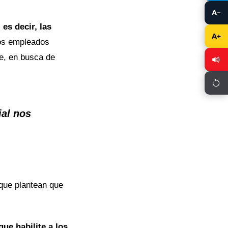
A−
, es decir, las
A+
 los empleados
e, en busca de
ial nos
 que plantean que
ue habilite a los