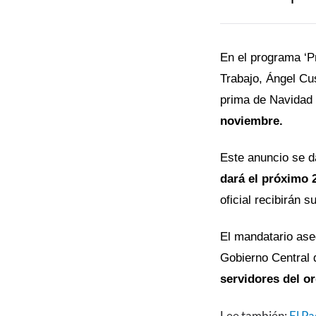
CONTENIDO
En el programa ‘Pr
Trabajo, Ángel Cu
prima de Navidad 
noviembre.
Este anuncio se 
dará el próximo 
oficial recibirán 
El mandatario ase
Gobierno Central 
servidores del o
Lee también:
El Pa