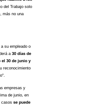
vo del Trabajo solo
e
, más no una
ar a su empleado o
nderá a
30 días de
 el 30 de junio y
Su reconocimiento
o".
las empresas y
rima de junio, en
os casos
se puede