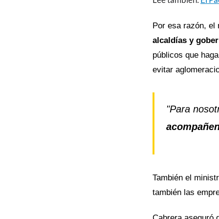
Por esa razón, e
l
alcaldías y gober
públicos que haga
evitar aglomeraci
"Para noso
acompañe
También el ministr
también las empre
Cabrera aseguró