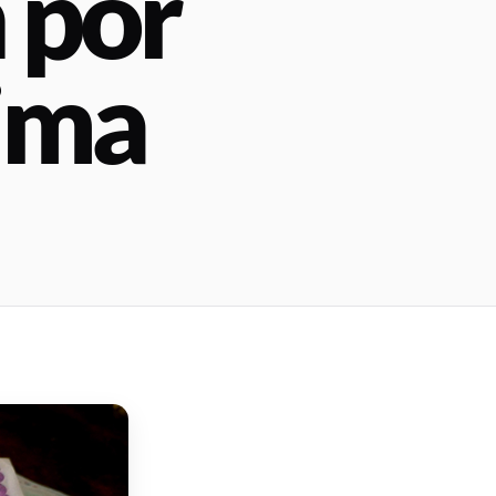
 por
rima