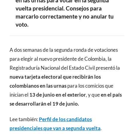
en las urnas para votar en la segunda
vuelta presidencial. Consejos para
marcarlo correctamente y no anular tu
voto.
CONTENIDO
A dos semanas de la segunda ronda de votaciones
para elegir al nuevo presidente de Colombia, la
Registraduría Nacional del Estado Civil presentó la
nueva tarjeta electoral que recibirán los
colombianos en las urnas
para los comicios que
inician el
13 de junio en el exterior
, y que
en el país
se desarrollarán el 19 de junio.
Lee también:
Perfil de los candidatos
presidenciales que van a segunda vuelta
.