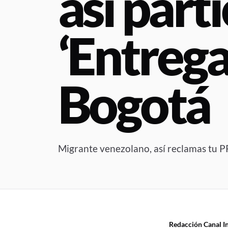
así parti
‘Entrega
Bogotá
Migrante venezolano, así reclamas tu 
Redacción Canal In