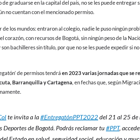
de graduarse en la capital del país, no se les puede entregar s
aún no cuentan con el mencionado permiso.
r de los mundos: entraron al colegio, nadie le puso ningún pro
 el corazón, con recursos de Bogotá, sin ningún peso de la Nac
 son bachilleres sin título, por que no se les puede expedir si no
regatón’ de permisos tendrá
en 2023 varias jornadas que se r
úcuta, Barranquilla y Cartagena
, en fechas que, según Migrac
unamente.
Col
te invita a la
#EntregatónPPT2022
del 21 al 25 de 
os Deportes de Bogotá. Podrás reclamar tu
#PPT
, accede
 del Estado en salud, seguridad social, educación y mu