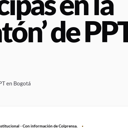
cipas en la
tón’ de PP
PPT en Bogotá
stitucional - Con información de Colprensa.