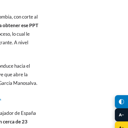
mbia, con corte al
ra obtener ese PPT
eso, lo cual le
grante. A nivel
onduce hacia el
ve que abre la
 García Manosalva.
.
mbajador de España
A−
n cerca de 23
A+