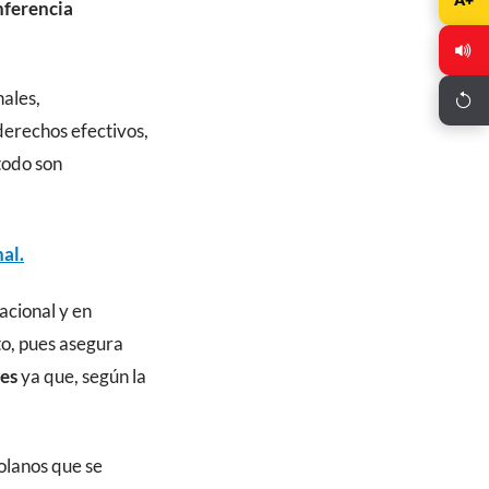
nferencia
nales,
derechos efectivos,
todo son
nal.
acional y en
to, pues asegura
tes
ya que, según la
zolanos que se