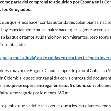
 como parte del compromiso adquirido por España en la Co
a los Refugiados.
lo que queremos hacer con las autoridades colombianas, nacio
hoy especialmente municipales: hacer que la gente acceda a 
s a las que estamos ayudando hoy, son migrantes, pero sobre 
ó el embajador.
a juega con la lluvia', así te cuidas en esta fuerte época inver
lcaldesa mayor de Bogotá, Claudia López, le pidió al Gobierno N
ón Colombia, que se pongan al día con la entrega del documen
misos que se espera entregar en estos 5 días no son suficien
falta la entrega de por lo menos 160 mil.
 los puntos que se debe resolver es que a los estudiantes vene