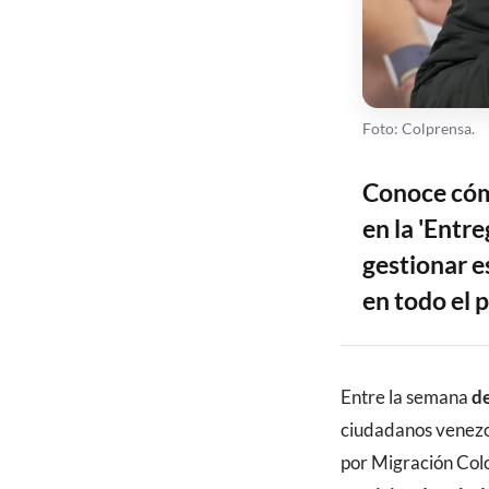
Foto: Colprensa.
Conoce cóm
en la 'Entr
gestionar 
en todo el p
CONTENIDO
Entre la semana
de
ciudadanos venezo
por Migración Colo