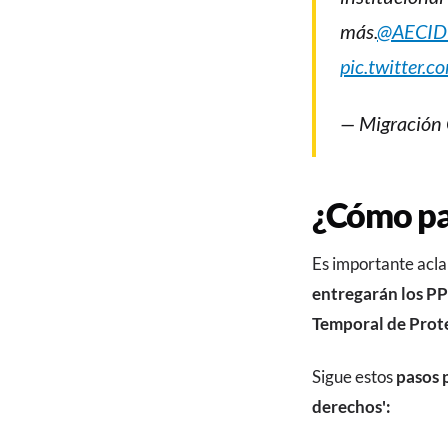
más.
@AECID
pic.twitter
— Migración
¿Cómo par
Es importante acla
entregarán los PP
Temporal de Prot
Sigue estos
pasos 
derechos':