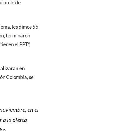
u título de
blema, les dimos 56
ión, terminaron
 tienen el PPT”,
ealizarán en
ión Colombia, se
noviembre, en el
r a la oferta
cho