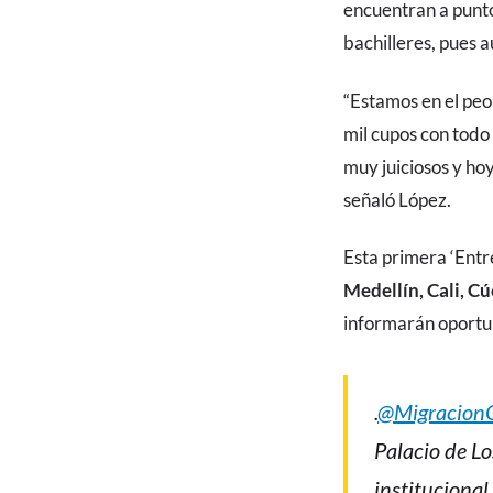
encuentran a punto 
bachilleres, pues 
“Estamos en el peo
mil cupos con todo
muy juiciosos y hoy
señaló López.
Esta primera ‘Ent
Medellín, Cali, C
informarán oport
.
@Migracion
Palacio de L
institucional