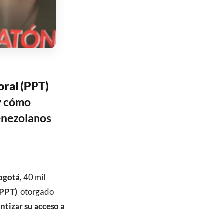
ral (PPT)
 y cómo
enezolanos
Bogotá,
40 mil
(PPT)
, otorgado
ntizar su acceso a