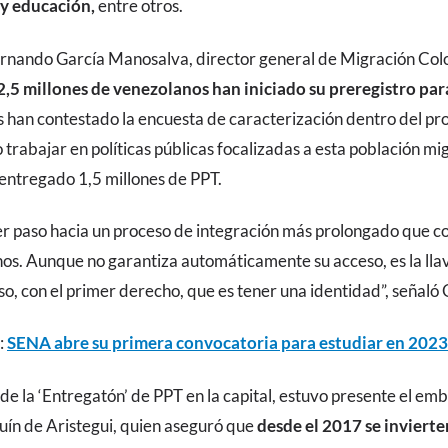
 y educación,
entre otros.
rnando García Manosalva, director general de Migración Colo
2,5 millones de venezolanos han iniciado su preregistro pa
s han contestado la encuesta de caracterización dentro del proc
 trabajar en políticas públicas focalizadas a esta población mi
 entregado 1,5 millones de PPT.
er paso hacia un proceso de integración más prolongado que c
hos. Aunque no garantiza automáticamente su acceso, es la lla
so, con el primer derecho, que es tener una identidad”, señaló
:
SENA abre su primera convocatoria para estudiar en 2023
 de la ‘Entregatón’ de PPT en la capital, estuvo presente el e
uín de Aristegui, quien aseguró que
desde el 2017 se invierte