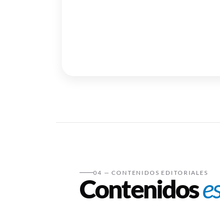
Hechos para el camb
historias reales que
conectan al...
04 — CONTENIDOS EDITORIALES
Contenidos
e