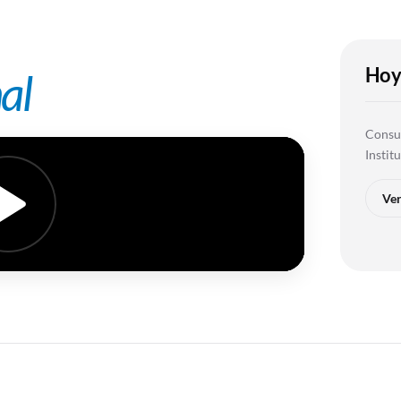
Hoy
al
Consul
Instit
Ver