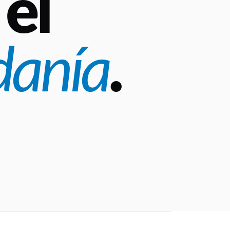
el
danía
.