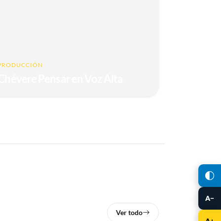
PRODUCCIÓN
Chévere Pensar en Voz Alta
A−
Ver todo
A+