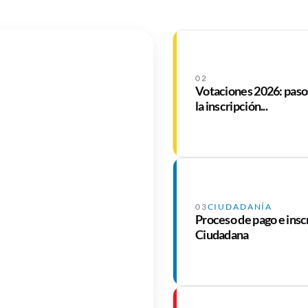
02
Votaciones 2026: pasos
la inscripción...
03
CIUDADANÍA
Proceso de pago e insc
Ciudadana