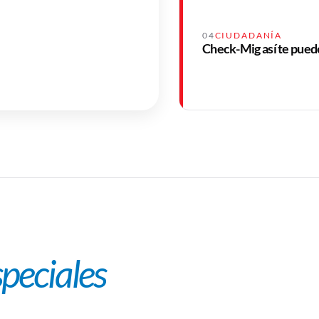
io:
04
CIUDADANÍA
Check-Mig así te puede
speciales