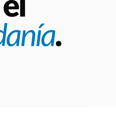
el
danía
.