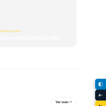
PRODUCCIÓN
Chévere Pensar en Voz Alta
A−
Ver todo
A+