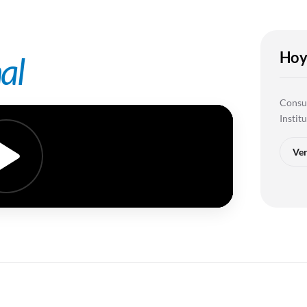
Hoy
al
Consul
Instit
Ver