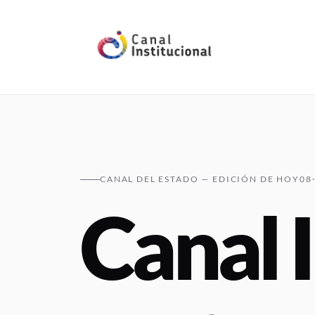
Pasar al contenido principal
CANAL DEL ESTADO — EDICIÓN DE HOY
08
Canal I