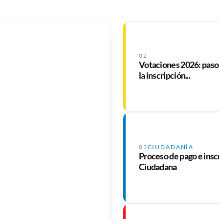
02
Votaciones 2026: pasos
la inscripción...
03
CIUDADANÍA
Proceso de pago e insc
Ciudadana