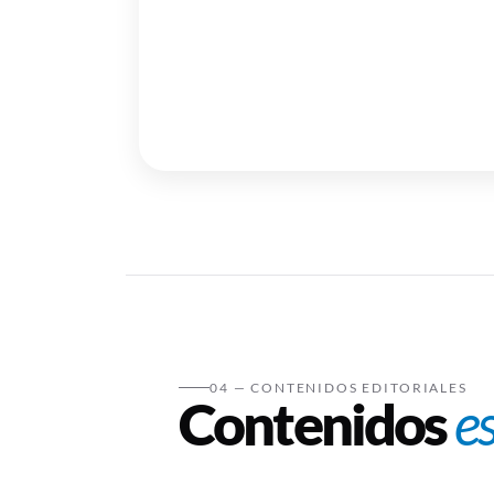
Hechos para el camb
historias reales que
conectan al...
04 — CONTENIDOS EDITORIALES
Contenidos
e