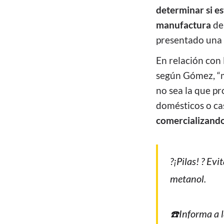
determinar si e
manufactura
de 
presentado una
En relación con
según Gómez, “m
no sea la que p
domésticos o c
comercializando
?¡Pilas! ? Ev
metanol.
☎️Informa a l