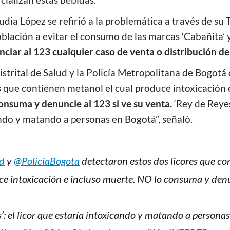
cializan estas bebidas.
udia López se refirió a la problemática a través de su 
oblación a evitar el consumo de las marcas ‘Cabañita’ y
ciar al 123 cualquier caso de venta o distribución de 
istrital de Salud y la Policía Metropolitana de Bogotá
s que contienen metanol el cual produce intoxicación 
onsuma y denuncie al 123 si ve su venta.
‘Rey de Reyes’
ando y matando a personas en Bogotá”, señaló.
d
y
@PoliciaBogota
detectaron estos dos licores que c
ce intoxicación e incluso muerte. NO lo consuma y denu
’: el licor que estaría intoxicando y matando a personas