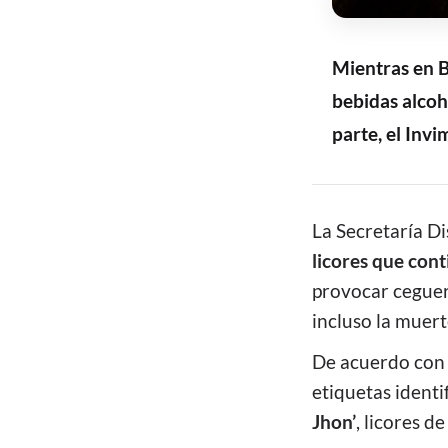
Mientras en B
bebidas alcoh
parte, el Inv
CONTENIDO
La Secretaría Di
licores que cont
provocar ceguera
incluso la muert
De acuerdo con 
etiquetas identi
Jhon’
, licores d