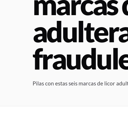
marcas d
adulter
fraudul
Pilas con estas seis marcas de licor adu