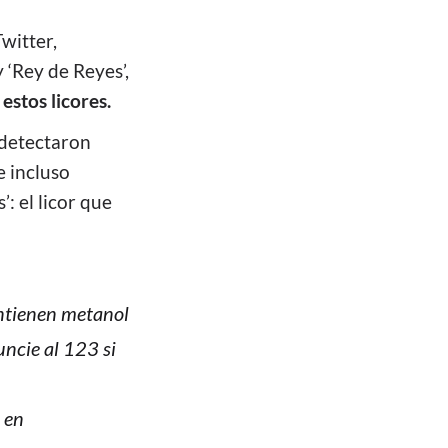
Twitter,
 ‘Rey de Reyes’,
estos licores.
 detectaron
e incluso
: el licor que
ontienen metanol
ncie al 123 si
 en