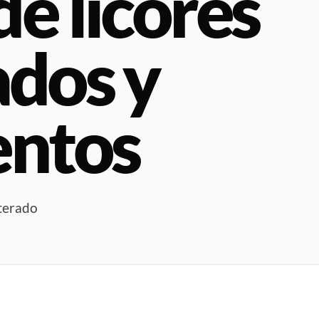
e licores
ados y
entos
lterado