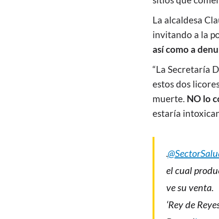
sitios que comer
La alcaldesa Cla
invitando a la p
así como a denun
“La Secretaría D
estos dos licore
muerte.
NO lo c
estaría intoxic
.
@SectorSalu
el cual produ
ve su venta.
‘Rey de Reyes