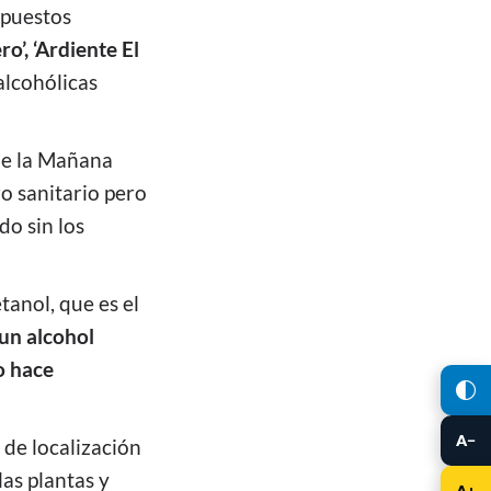
upuestos
o’, ‘Ardiente El
alcohólicas
de la Mañana
o sanitario pero
o sin los
tanol, que es el
un alcohol
o hace
A−
 de localización
las plantas y
A+