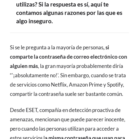
utilizas? Si la respuesta es sí, aquí te
contamos algunas razones por las que es
algo inseguro.
CONTENIDO
Si se le pregunta a la mayoría de personas
, si
comparte la contraseña de correo electrónico con
alguien más
, la gran mayoría probablemente diría
“'¡absolutamente no!'. Sin embargo, cuando se trata
de servicios como Netflix, Amazon Prime y Spotify,
compartir la contraseña suele ser bastante común.
Desde ESET, compañía en detección proactiva de
amenazas, mencionan que puede parecer inocente,
pero cuando las personas utilizan para acceder a
estos servicios l
a misma contraseña que usan para