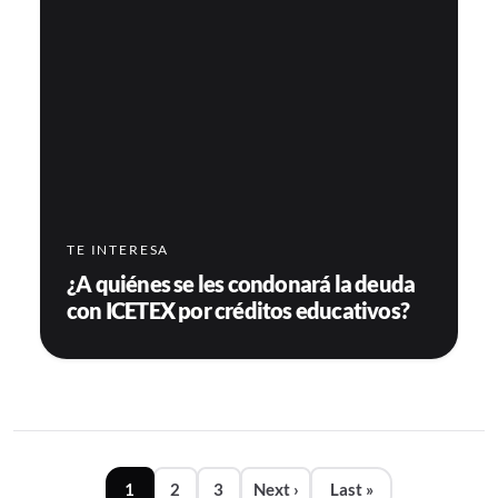
TE INTERESA
¿A quiénes se les condonará la deuda
con ICETEX por créditos educativos?
Paginación
1
2
3
Next ›
Last »
Siguiente página
Última página