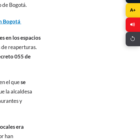
o de Bogotá.
A+
en Bogotá
s en los espacios
s de reaperturas.
creto 055 de
en el que
se
e la alcaldesa
aurantes y
locales era
or han