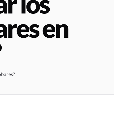
r los
ares en
?
obares?