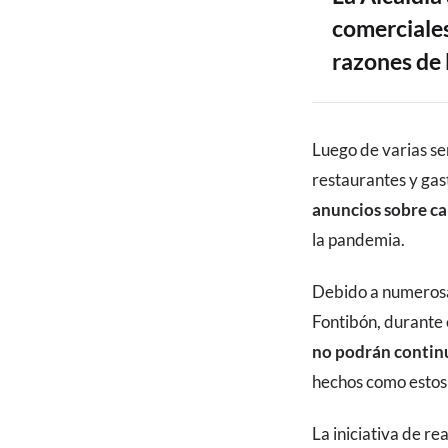
comerciales
razones de 
CONTENIDO
Luego de varias se
restaurantes y gas
anuncios sobre ca
la pandemia.
Debido a numerosa
Fontibón, durante 
no podrán continu
hechos como estos 
La iniciativa de r