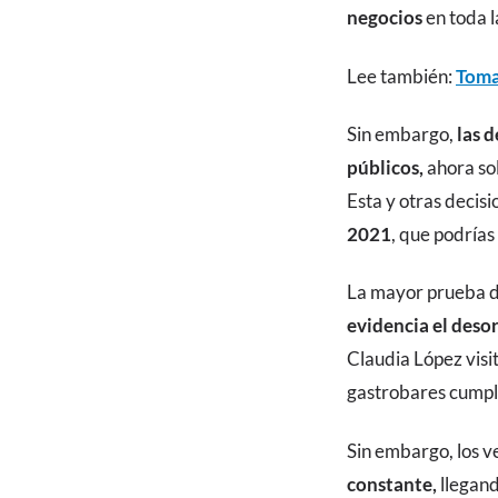
negocios
en toda 
Lee también:
Toma
Sin embargo,
las 
públicos,
ahora sol
Esta y otras decis
2021
, que podrías
La mayor prueba de
evidencia el deso
Claudia López visit
gastrobares cumpl
Sin embargo, los v
constante,
llegand