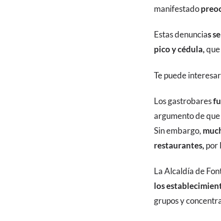
manifestado
preoc
Estas denuncia
s s
pico y cédula,
que 
Te puede interesar
Los gastrobares
fu
argumento de que l
Sin embargo,
much
restaurantes,
por 
La Alcaldía de Fon
los establecimien
grupos y concentra