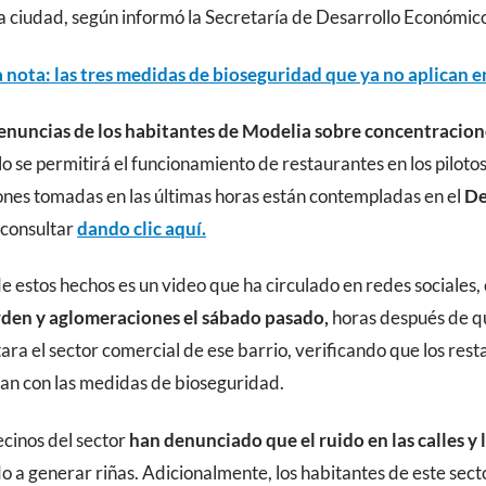
la ciudad, según informó la Secretaría de Desarrollo Económic
 nota: las tres medidas de bioseguridad que ya no aplican 
denuncias de los habitantes de Modelia sobre concentracione
o se permitirá el funcionamiento de restaurantes en los piloto
iones tomadas en las últimas horas están contempladas en el
De
 consultar
dando clic aquí.
 estos hechos es un video que ha circulado en redes sociales, 
rden y aglomeraciones el sábado pasado,
horas después de qu
ara el sector comercial de ese barrio, verificando que los rest
an con las medidas de bioseguridad.
ecinos del sector
han denunciado que el ruido en las calles y 
o a generar riñas. Adicionalmente, los habitantes de este sect