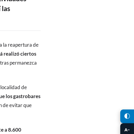
 las
a la reapertura de
á realizó ciertos
tras permanezca
localidad de
ue los gastrobares
n de evitar que
e a 8.600
A−