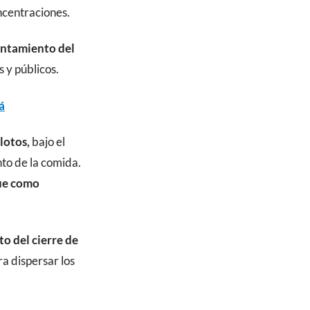
ncentraciones.
vantamiento del
 y públicos.
á
ilotos,
bajo el
to de la comida.
ue como
o del cierre de
ra dispersar los