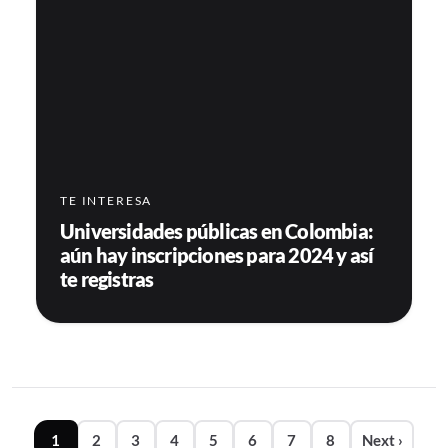
TE INTERESA
Universidades públicas en Colombia:
aún hay inscripciones para 2024 y así
te registras
Paginación
1
2
3
4
5
6
7
8
Next ›
Siguiente