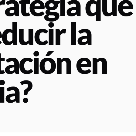
trategia que
ducir la
tación en
ia?