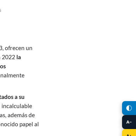
3, ofrecen un
ra 2022
la
los
onalmente
tados a su
 incalculable
nas, además de
A−
onocido papel al
A+