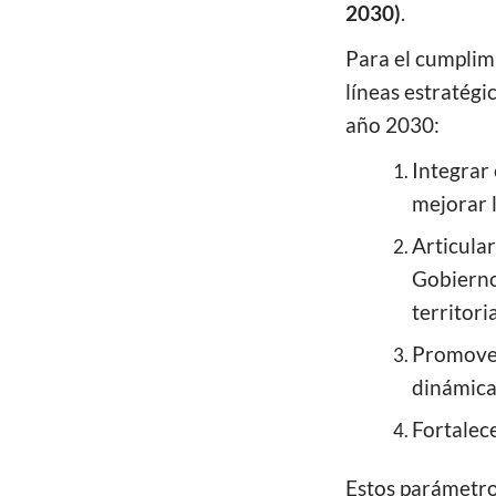
2030)
.
Para el cumplim
líneas estratégi
año 2030:
Integrar
mejorar l
Articular
Gobierno
territoria
Promover 
dinámicas
Fortalece
Estos parámetro