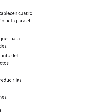
stablecen cuatro
ón neta para el
sques para
des.
junto del
ictos
reducir las
nes.
el