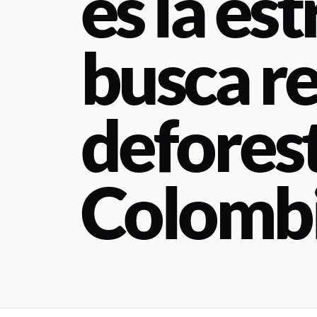
es la es
busca re
defores
Colomb