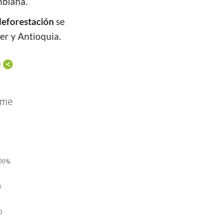
mbiana.
deforestación
se
er y Antioquia.