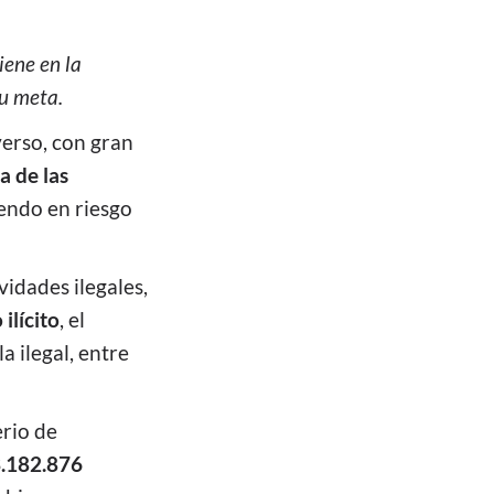
iene en la
su meta.
verso, con gran
a de las
iendo en riesgo
vidades ilegales,
ilícito
, el
a ilegal, entre
erio de
3.182.876