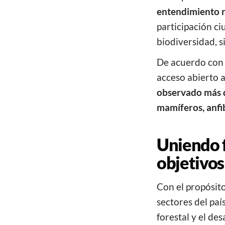
entendimiento r
participación ci
biodiversidad, s
De acuerdo con 
acceso abierto a
observado más d
mamíferos, anfi
Uniendo f
objetivo
Con el propósito
sectores del paí
forestal y el de