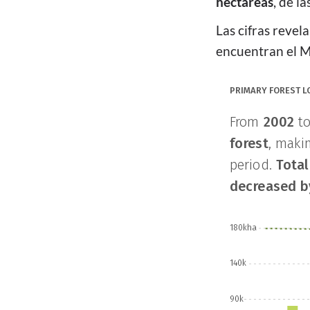
hectáreas
, de l
Las cifras revel
encuentran el M