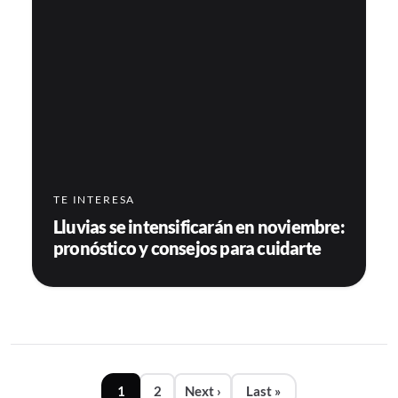
TE INTERESA
Lluvias se intensificarán en noviembre:
pronóstico y consejos para cuidarte
Paginación
1
2
Next ›
Last »
Siguiente página
Última página