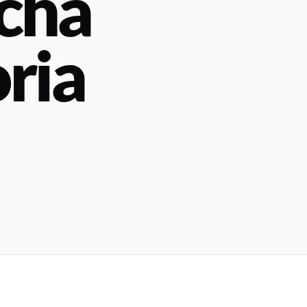
echa
ria