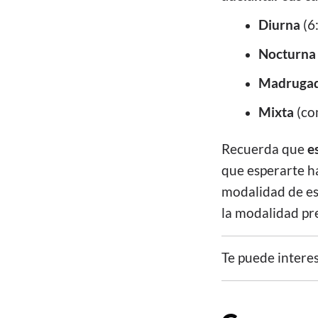
Diurna
(6
Nocturn
Madruga
Mixta
(co
Recuerda que
e
que esperarte h
modalidad de est
la modalidad pre
Te puede intere