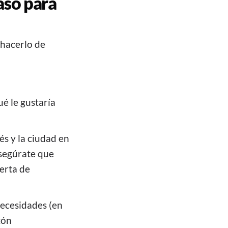
aso para
 hacerlo de
ué le gustaría
és y la ciudad en
 asegúrate que
erta de
necesidades (en
tón