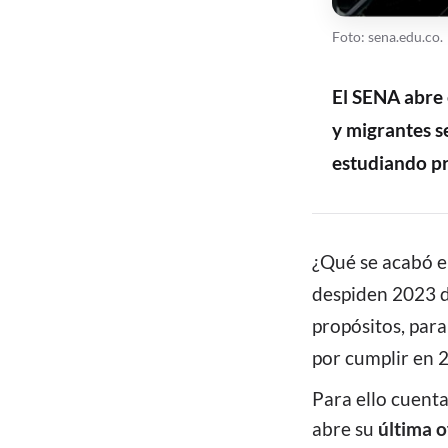
Foto: sena.edu.co.
El SENA abre 
y migrantes s
estudiando pr
CONTENIDO
¿Qué se acabó e
despiden 2023 d
propósitos, par
por cumplir en 2
Para ello cuenta
abre su
última o