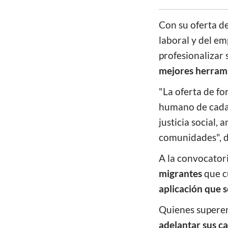
Con su oferta de
laboral y del e
profesionalizar 
mejores herrami
"La oferta de fo
humano de cada 
justicia social
comunidades", d
A la convocator
migrantes
que c
aplicación que s
Quienes superen 
adelantar sus c