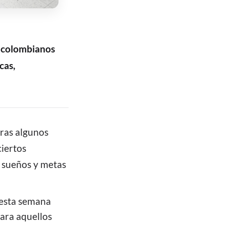
e colombianos
cas,
ras algunos
iertos
s sueños y metas
 esta semana
para aquellos