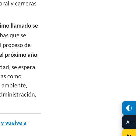
oral y carreras
ltimo llamado se
ebas que se
l proceso de
del próximo año
.
dad, se espera
eas como
o ambiente,
administración,
 y vuelve a
A−
A+