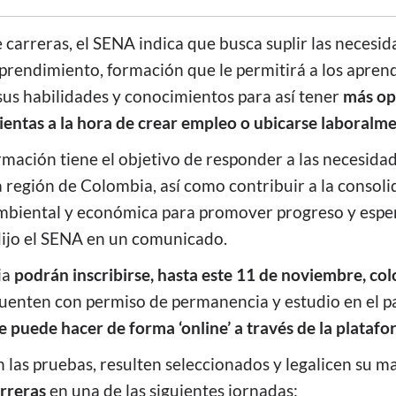
 carreras, el SENA indica que busca suplir las neces
mprendimiento, formación que le permitirá
a los apren
sus habilidades y conocimientos para así tener
más op
entas a la hora de crear empleo o ubicarse laboralm
rmación tiene el objetivo de responder a las necesidad
región de Colombia, así como contribuir a la consoli
, ambiental y económica para promover progreso y espe
ijo el SENA en un comunicado.
ia
podrán inscribirse, hasta este 11 de noviembre, co
uenten con permiso de permanencia y estudio en el pa
e puede hacer de forma ‘online’ a través de la platafo
las pruebas, resulten seleccionados y legalicen su ma
arreras
en una de las siguientes jornadas: