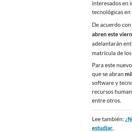
interesados en i
tecnológicas en 
De acuerdo con 
abren este vier
adelantarán entr
matrícula de los
Para este nuevo 
que se abran
mi
s
oftware y tecno
recursos humanos
entre otros.
Lee también:
¿N
estudiar
.