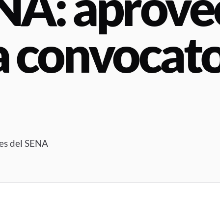
ENA: aprov
a convocato
ales del SENA