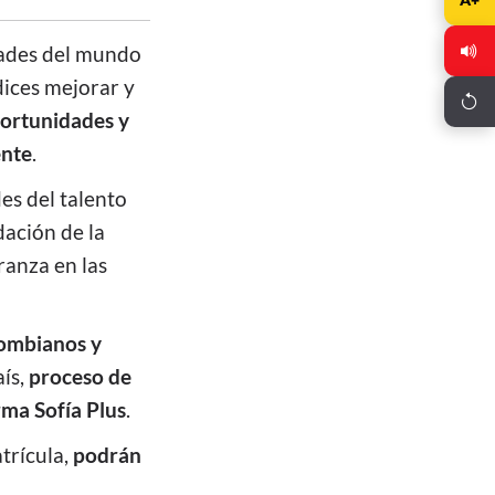
idades del mundo
dices mejorar y
ortunidades y
ente
.
es del talento
dación de la
ranza en las
lombianos y
ís,
proceso de
rma Sofía Plus
.
trícula,
podrán